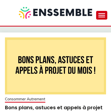
Skip
to
content
Apprendre a Faire Autrement
ENSSEMBLE
Consommer Autrement
Bons plans, astuces et appels à projet