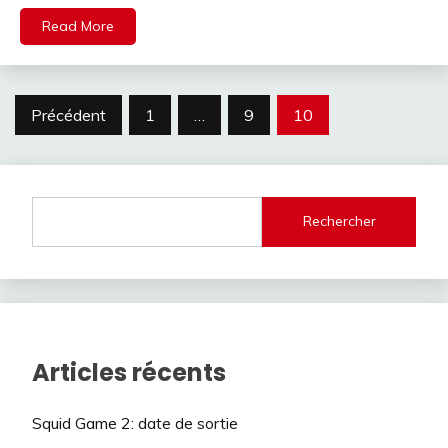
Read More
Navigation
Précédent
1
…
9
10
des
articles
Rechercher
Articles récents
Squid Game 2: date de sortie