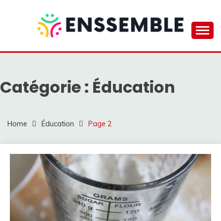
Skip
to
content
Apprendre a Faire Autrement
ENSSEMBLE
Catégorie :
Éducation
Home
Éducation
Page 2